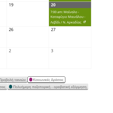
19
20
7:00 am: Μαίναλο -
Καταφύγιο Μαινάλου -
Λεβίδι / Ν. Αρκαδίας
26
27
2
3
Προβολή ταινιών
Κοινωνικές Δράσεις
σεις
Πολυήμερη πεζοπορική - ορειβατική εξόρμηση