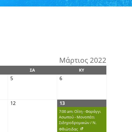
Μάρτιος 2022
ΣΑ
ΚΥ
5
6
12
13
7:00 am: Οίτη - Φαράγγι
Ασωπού - Μονοπάτι
Σιδηροδρομικών / Ν.
Φθιώτιδας