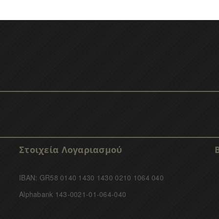
Στοιχεία Λογαριασμού
IBAN: GR58 0140 1430 1430 0210 1064 040
Alphabank 143-0021-01-064-040