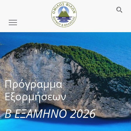
Toggle
Navigation
Πρόγραμμα
Εξορμήσεων
Β ΕΞΑΜΗΝΟ 2026