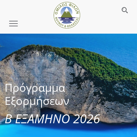
Toggle
Navigation
Πρόγραμμα
Εξορμήσεων
Β ΕΞΑΜΗΝΟ 2026