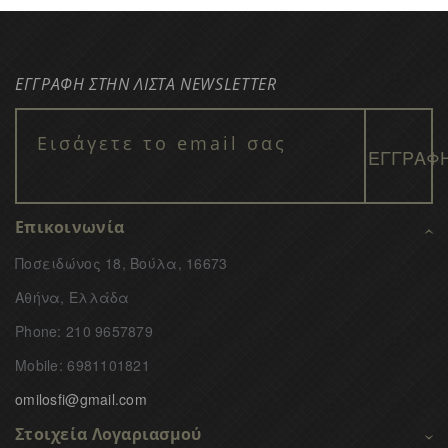
ΕΓΓΡΑΦΗ ΣΤΗΝ ΛΙΣΤΑ NEWSLETTER
Επικοινωνία
Ποσειδώνος 18, Βούλα, 16673
Αθήνα, Ελλάδα
Phone: 210 9657879
Mobile: 6981101821
omilosfi@gmail.com
Στοιχεία Λογαριασμού