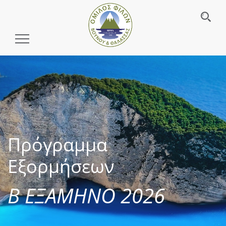
Toggle
Navigation
Πρόγραμμα
Εξορμήσεων
Β ΕΞΑΜΗΝΟ 2026