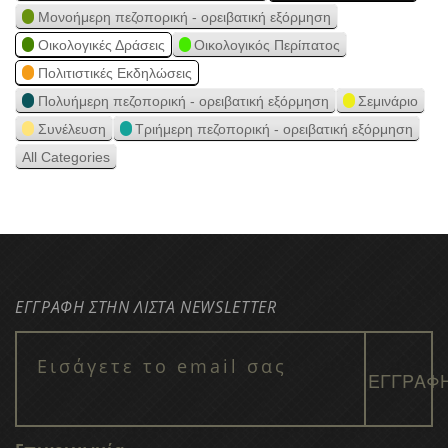
Μονοήμερη πεζοπορική - ορειβατική εξόρμηση
Οικολογικές Δράσεις
Οικολογικός Περίπατος
Πολιτιστικές Εκδηλώσεις
Πολυήμερη πεζοπορική - ορειβατική εξόρμηση
Σεμινάριο
Συνέλευση
Τριήμερη πεζοπορική - ορειβατική εξόρμηση
All Categories
ΕΓΓΡΑΦΗ ΣΤΗΝ ΛΙΣΤΑ NEWSLETTER