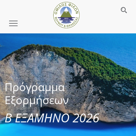
Toggle
Navigation
Πρόγραμμα
Εξορμήσεων
Β ΕΞΑΜΗΝΟ 2026