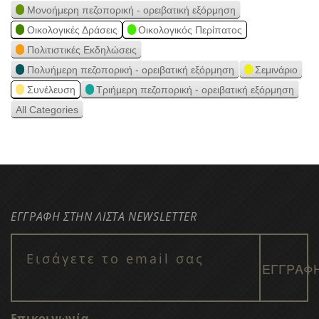
Μονοήμερη πεζοπορική - ορειβατική εξόρμηση
Οικολογικές Δράσεις
Οικολογικός Περίπατος
Πολιτιστικές Εκδηλώσεις
Πολυήμερη πεζοπορική - ορειβατική εξόρμηση
Σεμινάριο
Συνέλευση
Τριήμερη πεζοπορική - ορειβατική εξόρμηση
All Categories
ΕΓΓΡΑΦΗ ΣΤΗΝ ΛΙΣΤΑ NEWSLETTER
Επικοινωνία