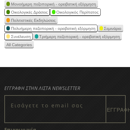
Μονοήμερη πεζοπορική - ορειβατική εξόρμηση
Οικολογικές Δράσεις
Οικολογικός Περίπατος
Πολιτιστικές Εκδηλώσεις
Πολυήμερη πεζοπορική - ορειβατική εξόρμηση
Σεμινάριο
Συνέλευση
Τριήμερη πεζοπορική - ορειβατική εξόρμηση
All Categories
ΕΓΓΡΑΦΗ ΣΤΗΝ ΛΙΣΤΑ NEWSLETTER
Επικοινωνία