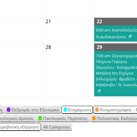
21
22
8:00 am: Καστελλόριζο
Ν.Δωδεκανήσου
28
29
7:00 am: Ζαγοροχώρια
Πέτρινα Γεφύρια
Ζαγορίου - Καταρράκτ
Μπάλτα Ντι Στρίγκα
(Ηλιοχώρι) - Βραδέτο 
Καπέσοβο / Ν. Ιωαννί
ση
Εκδρομές στο Εξωτερικό
Ενημέρωση
Κινηματογράφος - 
κολογικές Δράσεις
Οικολογικός Περίπατος
Πολιτιστικές Εκδηλώ
ορειβατική εξόρμηση
All Categories