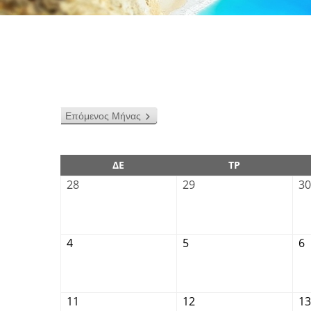
Επόμενος Μήνας
ΔΕ
ΤΡ
28
29
30
4
5
6
11
12
13