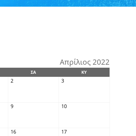
Απρίλιος 2022
ΣΑ
ΚΥ
2
3
9
10
16
17