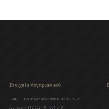
Στοιχεία Λογαριασμού
IBAN: GR58 0140 1430 1430 0210 1064 040
Alphabank 143-0021-01-064-040