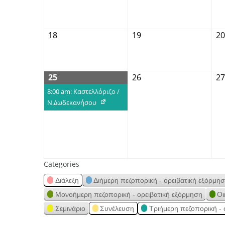
18
19
20
25
26
27
8:00 am: Καστελλόριζο /
Ν.Δωδεκανήσου
Categories
Διάλεξη
Διήμερη πεζοπορική - ορειβατική εξόρμη
Μονοήμερη πεζοπορική - ορειβατική εξόρμηση
Οι
Σεμινάριο
Συνέλευση
Τριήμερη πεζοπορική - 