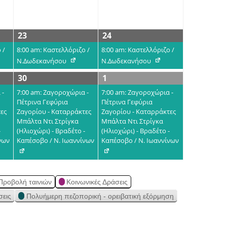
23
24
 /
8:00 am: Καστελλόριζο /
8:00 am: Καστελλόριζο /
Ν.Δωδεκανήσου
Ν.Δωδεκανήσου
30
1
 -
7:00 am: Ζαγοροχώρια -
7:00 am: Ζαγοροχώρια -
Πέτρινα Γεφύρια
Πέτρινα Γεφύρια
ες
Ζαγορίου - Καταρράκτες
Ζαγορίου - Καταρράκτες
Μπάλτα Ντι Στρίγκα
Μπάλτα Ντι Στρίγκα
-
(Ηλιοχώρι) - Βραδέτο -
(Ηλιοχώρι) - Βραδέτο -
νων
Καπέσοβο / Ν. Ιωαννίνων
Καπέσοβο / Ν. Ιωαννίνων
Προβολή ταινιών
Κοινωνικές Δράσεις
σεις
Πολυήμερη πεζοπορική - ορειβατική εξόρμηση