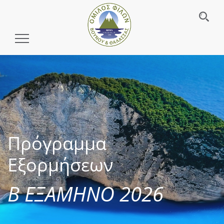
Toggle
Navigation
Πρόγραμμα
Εξορμήσεων
Β ΕΞΑΜΗΝΟ 2026