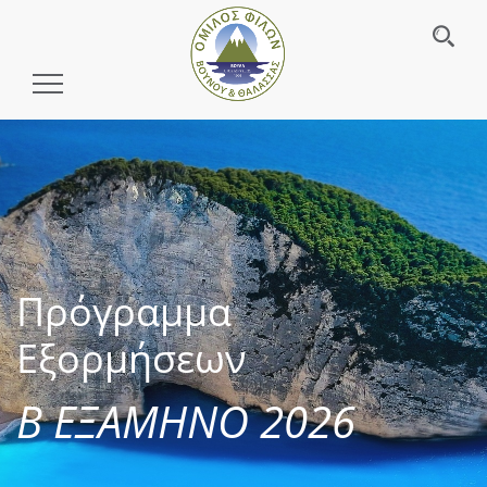
Toggle
Navigation
Πρόγραμμα
Εξορμήσεων
Β ΕΞΑΜΗΝΟ 2026