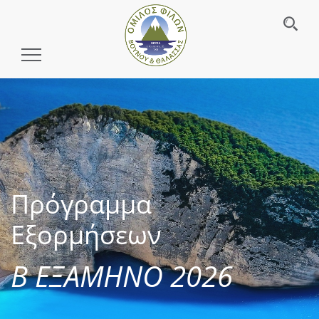
Toggle
Navigation
Πρόγραμμα
Εξορμήσεων
Β ΕΞΑΜΗΝΟ 2026