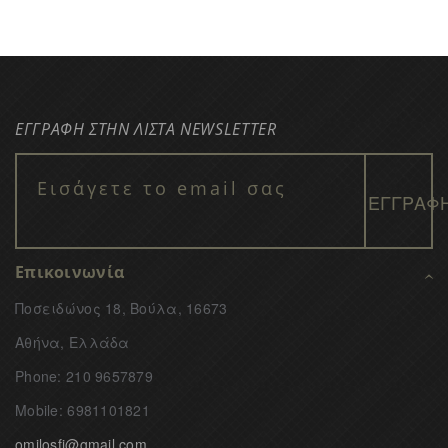
ΕΓΓΡΑΦΗ ΣΤΗΝ ΛΙΣΤΑ NEWSLETTER
Επικοινωνία
Ποσειδώνος 18, Βούλα, 16673
Αθήνα, Ελλάδα
Phone: 210 9657879
Mobile: 6981101821
omilosfi@gmail.com