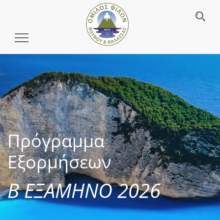
Toggle
Navigation
Πρόγραμμα
Εξορμήσεων
Β ΕΞΑΜΗΝΟ 2026