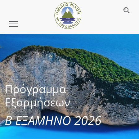
Toggle
Navigation
Πρόγραμμα
Εξορμήσεων
Β ΕΞΑΜΗΝΟ 2026