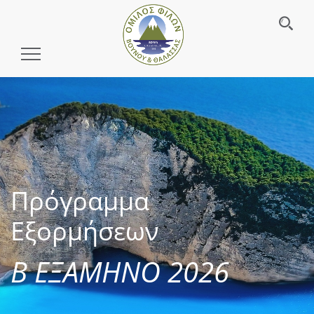
Toggle
Navigation
Πρόγραμμα
Εξορμήσεων
Β ΕΞΑΜΗΝΟ 2026