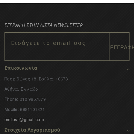
ΕΓΓΡΑΦΗ ΣΤΗΝ ΛΙΣΤΑ NEWSLETTER
Επικοινωνία
Ποσειδώνος 18, Βούλα, 16673
Αθήνα, Ελλάδα
Phone: 210 9657879
Mobile: 6981101821
omilosfi@gmail.com
Στοιχεία Λογαριασμού