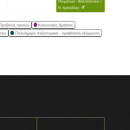
Ποιμένων - Βαλτεσινίκο /
Ν. Αρκαδίας
Προβολή ταινιών
Κοινωνικές Δράσεις
σεις
Πολυήμερη πεζοπορική - ορειβατική εξόρμηση