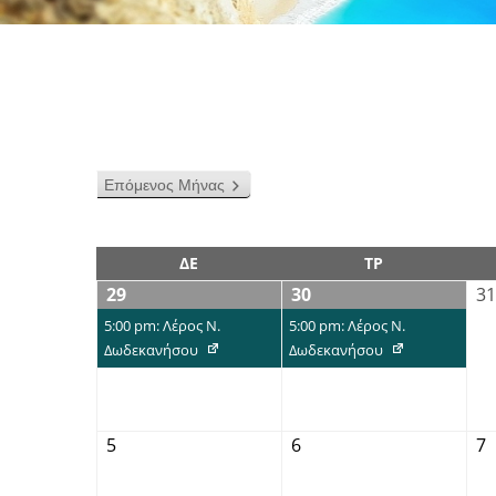
Επόμενος Μήνας
ΔΕ
ΤΡ
29
30
31
5:00 pm: Λέρος Ν.
5:00 pm: Λέρος Ν.
Δωδεκανήσου
Δωδεκανήσου
5
6
7