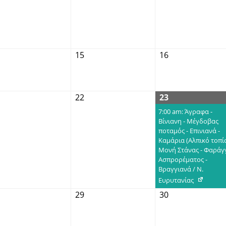
15
16
22
23
7:00 am: Άγραφα -
Βίνιανη - Μέγδοβας
ποταμός - Επινιανά -
Καμάρια (Αλπικό τοπί
Μονή Στάνας - Φαράγ
Ασπρορέματος -
Βραγγιανά / Ν.
Ευρυτανίας
29
30