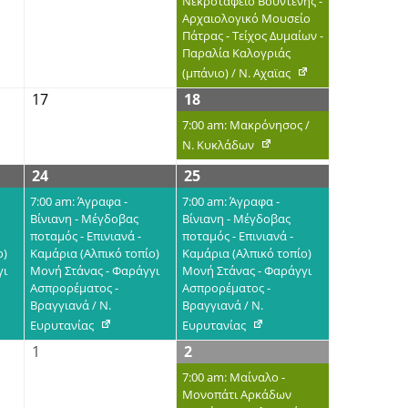
Νεκροταφείο Βούντενης -
Αρχαιολογικό Μουσείο
Πάτρας - Τείχος Δυμαίων -
Παραλία Καλογριάς
(μπάνιο) / Ν. Αχαϊας
17
18
7:00 am: Μακρόνησος /
Ν. Κυκλάδων
24
25
7:00 am: Άγραφα -
7:00 am: Άγραφα -
Βίνιανη - Μέγδοβας
Βίνιανη - Μέγδοβας
ποταμός - Επινιανά -
ποταμός - Επινιανά -
ο)
Καμάρια (Αλπικό τοπίο)
Καμάρια (Αλπικό τοπίο)
γι
Μονή Στάνας - Φαράγγι
Μονή Στάνας - Φαράγγι
Ασπρορέματος -
Ασπρορέματος -
Βραγγιανά / Ν.
Βραγγιανά / Ν.
Ευρυτανίας
Ευρυτανίας
1
2
7:00 am: Μαίναλο -
Μονοπάτι Αρκάδων