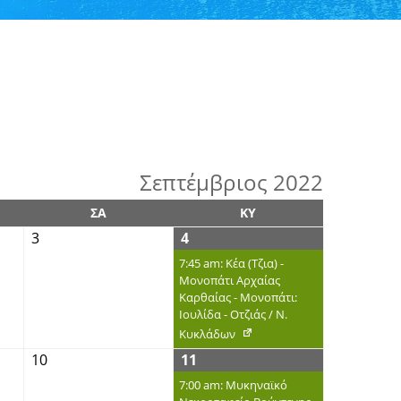
Σεπτέμβριος 2022
ΣΑ
ΚΥ
3
4
7:45 am: Κέα (Τζια) -
Μονοπάτι Αρχαίας
Καρθαίας - Μονοπάτι:
Ιουλίδα - Οτζιάς / Ν.
Κυκλάδων
10
11
7:00 am: Μυκηναϊκό